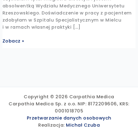
absolwentką Wydziału Medycznego Uniwersytetu
Rzeszowskiego. Doświadczenie w pracy z pacjentem
zdobyłam w Szpitalu Specjalistycznym w Mielcu
i w ramach własnej praktyki […]
mgr
Zobacz »
Dominika
Kozak
Copyright © 2026 Carpathia Medica
Carpathia Medica Sp. z o.o. NIP: 8172209606, KRS:
0001018705
Przetwarzanie danych osobowych
Realizacja:
Michał Czuba