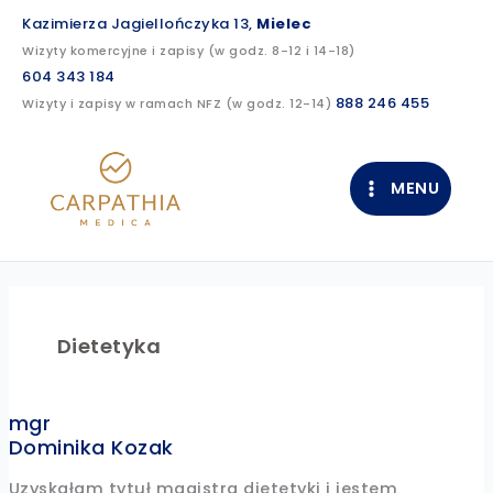
Przejdź
Kazimierza Jagiellończyka 13,
Mielec
do
Wizyty komercyjne i zapisy (w godz. 8-12 i 14-18)
treści
604 343 184
888 246 455
Wizyty i zapisy w ramach NFZ (w godz. 12-14)
MENU
Dietetyka
mgr
Dominika Kozak
Uzyskałam tytuł magistra dietetyki i jestem