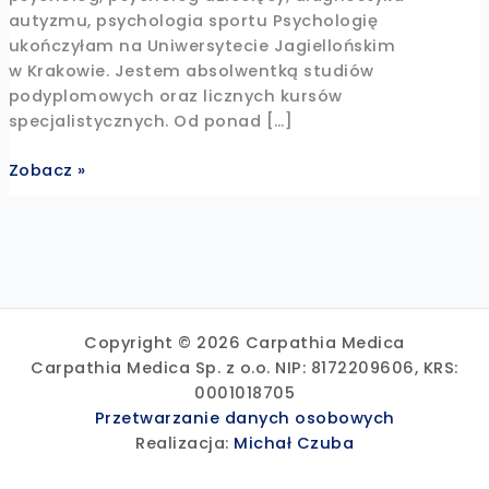
autyzmu, psychologia sportu Psychologię
ukończyłam na Uniwersytecie Jagiellońskim
w Krakowie. Jestem absolwentką studiów
podyplomowych oraz licznych kursów
specjalistycznych. Od ponad […]
mgr
Zobacz »
Katarzyna
Małek
Copyright © 2026 Carpathia Medica
Carpathia Medica Sp. z o.o. NIP: 8172209606, KRS:
0001018705
Przetwarzanie danych osobowych
Realizacja:
Michał Czuba