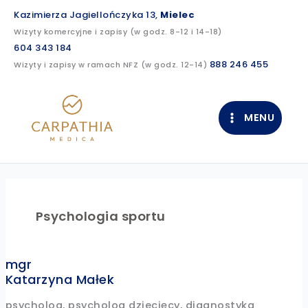
Przejdź
Kazimierza Jagiellończyka 13,
Mielec
do
Wizyty komercyjne i zapisy (w godz. 8-12 i 14-18)
treści
604 343 184
888 246 455
Wizyty i zapisy w ramach NFZ (w godz. 12-14)
MENU
Psychologia sportu
mgr
Katarzyna Małek
psycholog, psycholog dziecięcy, diagnostyka