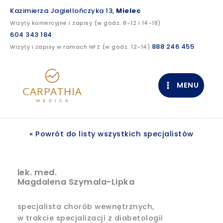
Przejdź
Kazimierza Jagiellończyka 13,
Mielec
do
Wizyty komercyjne i zapisy (w godz. 8-12 i 14-18)
treści
604 343 184
888 246 455
Wizyty i zapisy w ramach NFZ (w godz. 12-14)
MENU
« Powrót do listy wszystkich specjalistów
lek. med.
Magdalena Szymala-Lipka
specjalista chorób wewnętrznych,
w trakcie specjalizacji z diabetologii